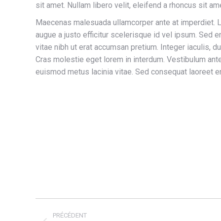
sit amet. Nullam libero velit, eleifend a rhoncus sit a
Maecenas malesuada ullamcorper ante at imperdiet. Lor
augue a justo efficitur scelerisque id vel ipsum. Sed e
vitae nibh ut erat accumsan pretium. Integer iaculis, d
Cras molestie eget lorem in interdum. Vestibulum ante
euismod metus lacinia vitae. Sed consequat laoreet eni
Navigation
PRÉCÉDENT