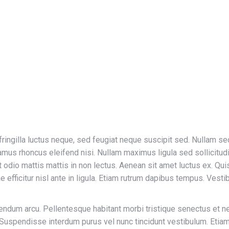
ngilla luctus neque, sed feugiat neque suscipit sed. Nullam sed p
Vivamus rhoncus eleifend nisi. Nullam maximus ligula sed sollicit
 odio mattis mattis in non lectus. Aenean sit amet luctus ex. Quis
itae efficitur nisl ante in ligula. Etiam rutrum dapibus tempus. Ves
bibendum arcu. Pellentesque habitant morbi tristique senectus et
uspendisse interdum purus vel nunc tincidunt vestibulum. Etiam 