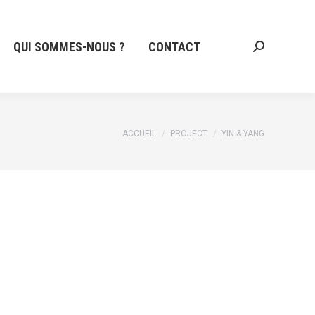
QUI SOMMES-NOUS ?
CONTACT
Recherche
:
Vous êtes ici :
ACCUEIL
PROJECT
YIN & YANG