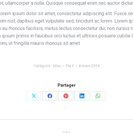
met, ullamcorper a nulla. Quisque consequat enim nec auctor dictu
em ipsum dolor sit amet, consectetur adipiscing elit. Fusce orn
nim nisl, dapibus eget vulputate sed, tincidunt ac lorem. Lorem i
ui eu rhoncus facilisis, metus lectus consectetur dui, non cursus
 ipsum primis in faucibus orci luctus et ultrices posuere cubil
m, ut fringilla mauris rhoncus sit amet.
Catégorie :
Misc
Par
F
8 mars 2014
Partager
Partager
Partager
Partager
Partager
Partager
sur
sur
sur
sur
sur
X
Facebook
Pinterest
LinkedIn
WhatsApp