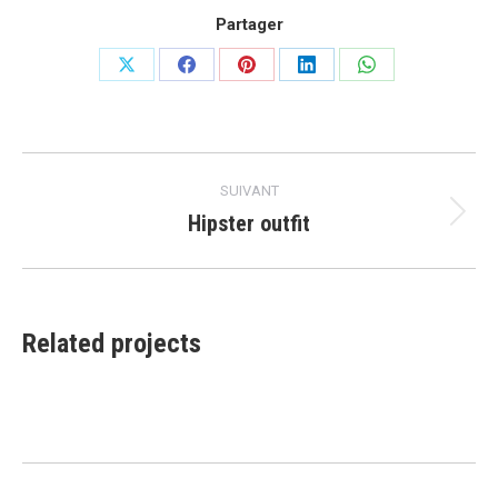
Partager
Partager
Partager
Partager
Partager
Partager
sur
sur
sur
sur
sur
X
Facebook
Pinterest
LinkedIn
WhatsApp
Navigation
SUIVANT
de
Hipster outfit
Projets
similaires
commentaire
Related projects